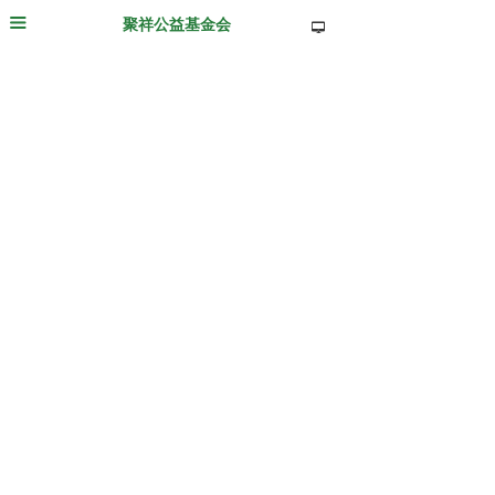
聚祥公益基金会
끀
넡